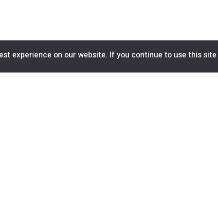
st experience on our website. If you continue to use this site
as y novedades
 boletín
Nosotros
¿Quiénes somos?
C