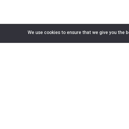
We use cookies to ensure that we give you the be
¿Quieres conocer nuestras ofert
primero?
Suscríbete a nuestro
Enlaces de interés